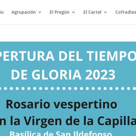
io
Agrupación
El Pregón
El Cartel
Cofradías