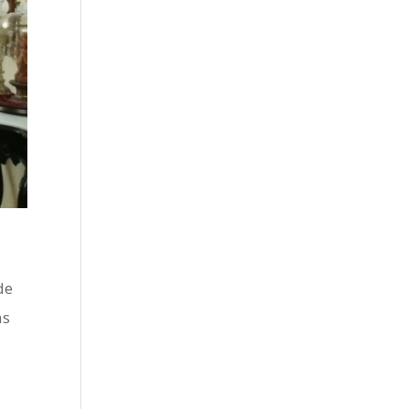
de
as
e