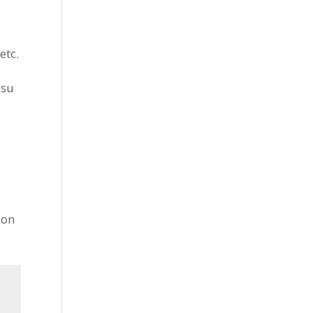
etc.
 su
con