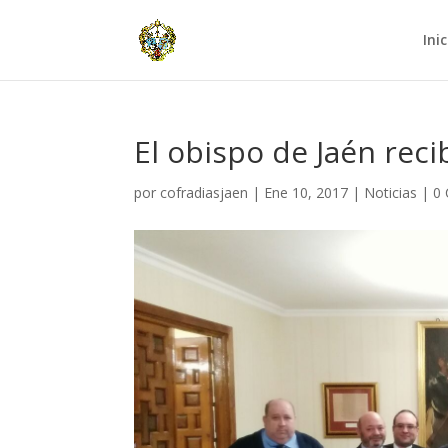
Inic
El obispo de Jaén reci
por
cofradiasjaen
|
Ene 10, 2017
|
Noticias
|
0