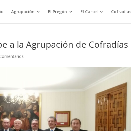
io
Agrupación
El Pregón
El Cartel
Cofradías
be a la Agrupación de Cofradías
 Comentarios